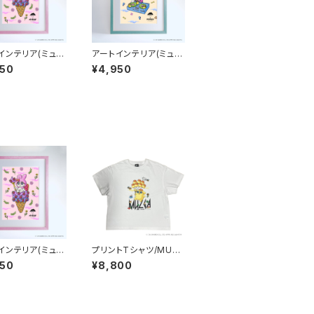
インテリア(ミュラ
アートインテリア(ミュラ
A4：紙_MU-A4-
ート)/A4：紙_MU-A4-
950
¥4,950
MULGA x SANRI
102_MULGA x SANRI
ARACTERS_My
O CHARACTERS_Po
dy
chacco
インテリア(ミュラ
プリントTシャツ/MULG
A4：紙_MU-A4-
A×SANRIOCHARAC
950
¥8,800
MULGA x SANRI
TERS_Pompompuri
ARACTERS_My
n
dy