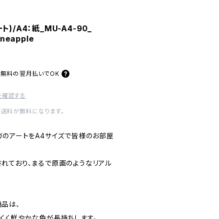
)/A4：紙_MU-A4-90_
ineapple
料無料の
翌月払いでOK
を確認する
内送料が無料になります。
ガのアートをA4サイズで皆様のお部屋
れており、まるで原画のようなリアル
品は、
くく鮮やかな色が長持ちします。