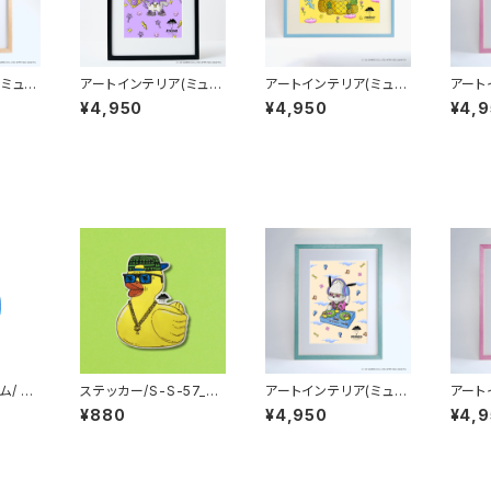
(ミュラ
アートインテリア(ミュラ
アートインテリア(ミュラ
アート
-A4-
ート)/A4：紙_MU-A4-
ート)/A4：紙_MU-A4-
ート)/
¥4,950
¥4,950
¥4,
ANRI
98_MULGA x SANRI
100_MULGA x SANRI
101_
S_Po
O CHARACTERS_Ku
O CHARACTERS_Ci
O CH
romi
nnamoroll
Melo
/ Gi
ステッカー/S-S-57_D
アートインテリア(ミュラ
アート
c Tig
onny the Duck
ート)/A4：紙_MU-A4-
ート)/
¥880
¥4,950
¥4,
102_MULGA x SANRI
101_
O CHARACTERS_Po
O CH
chacco
Melo