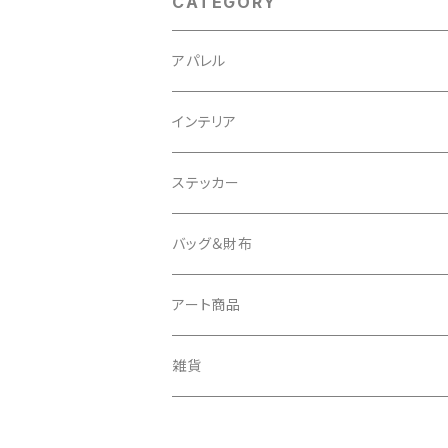
CATEGORY
アパレル
スウェット
インテリア
Tシャツ
クッションカバー
ステッカー
タオル
バッグ＆財布
キーケース
バッグ
アート商品
バッグチャーム
財布
キャンバス
雑貨
ミュラート（紙のアート）
ボールチェーンマスコット