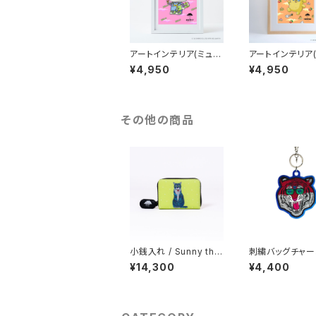
アートインテリア(ミュラ
アートインテリア
ート)/A4：紙_MU-A4-
ート)/A4：紙_MU
¥4,950
¥4,950
97_MULGA x SANRI
99_MULGA x S
O CHARACTERS_He
O CHARACTER
llo Kitty
mpompurin
その他の商品
小銭入れ / Sunny the
刺繍バッグチャーム
Cat
no the Majesti
¥14,300
¥4,400
er_ブルー