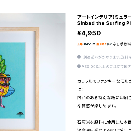
アートインテリア(ミュラート
Sinbad the Surfing P
¥4,950
なら
手数
別途送料がかかります。
送料
¥30,000以上のご注文で国
カラフルでファンキーなモル
に！
凹凸のある特別な紙に印刷さ
な質感が楽しめます。
石灰岩を原料に使用した本商
湿度や日光による劣化がしに