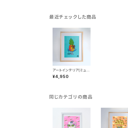
最近チェックした商品
アートインテリア(ミュラ
ート)/A4：紙_MU-A4-
¥4,950
90_ Sinbad the Surfi
ng Pineapple
同じカテゴリの商品