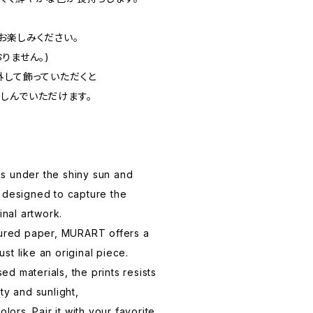
お楽しみください。
りません。)
外して飾っていただくと
しんでいただけます。
s under the shiny sun and
 designed to capture the
inal artwork.
tured paper, MURART offers a
just like an original piece.
d materials, the prints resists
ty and sunlight,
olors. Pair it with your favorite