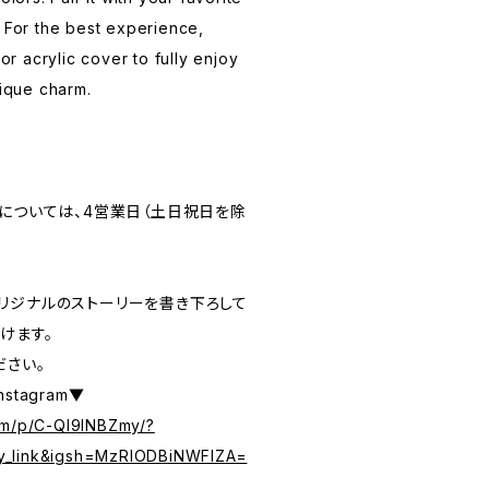
. For the best experience,
 or acrylic cover to fully enjoy
nique charm.
品については、4営業日（土日祝日を除
リジナルのストーリーを書き下ろして
けます。
ださい。
nstagram▼
om/p/C-QI9lNBZmy/?
y_link&igsh=MzRlODBiNWFlZA=