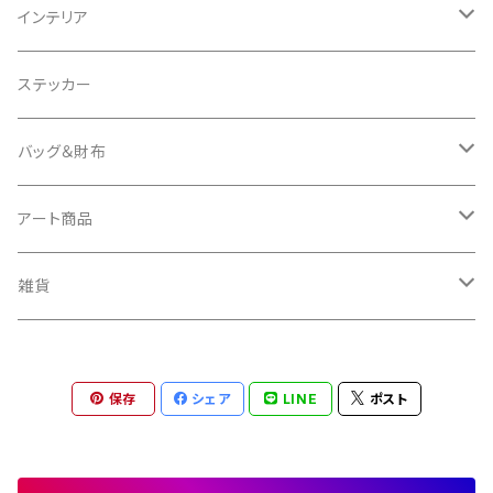
スウェット
インテリア
Tシャツ
クッションカバー
ステッカー
タオル
バッグ＆財布
キーケース
バッグ
アート商品
バッグチャーム
財布
キャンバス
雑貨
ミュラート（紙のアート）
ボールチェーンマスコット
保存
シェア
LINE
ポスト
マスコットキーホルダー