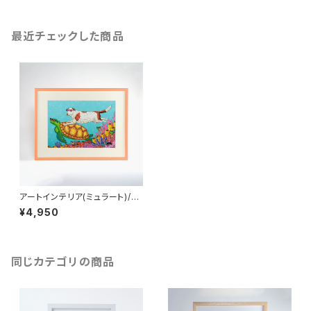
最近チェックした商品
アートインテリア(ミュラート)/A
4：紙_MU-A4-56 _Poochie t
¥4,950
he Maloo and Roger the T
urtle
同じカテゴリの商品