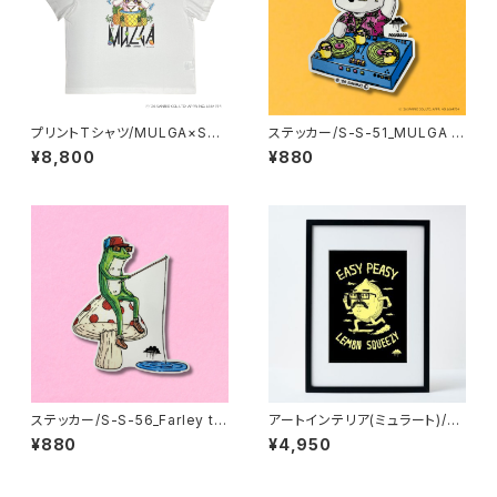
プリントTシャツ/MULGA×SAN
ステッカー/S-S-51_MULGA x
RIOCHARACTERS_Cinnamo
SANRIO CHARACTERS_Poc
¥8,800
¥880
roll
hacco
ステッカー/S-S-56_Farley th
アートインテリア(ミュラート)/A
e Frog
4：紙_MU-A4-92_Lomax th
¥880
¥4,950
e Lemon