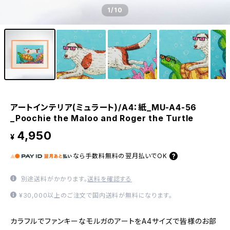
1
/10
アートインテリア(ミュラート)/A4：紙_MU-A4-56
_Poochie the Maloo and Roger the Turtle
4,950
¥
なら
手数料無料の
翌月払いでOK
別途送料がかかります。
送料を確認する
¥30,000以上のご注文で国内送料が無料になります。
カラフルでファンキーなモルガのアートをA4サイズで皆様のお部