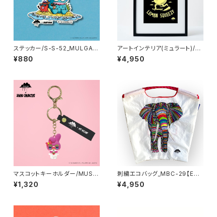
ステッカー/S-S-52_MULGA x
アートインテリア(ミュラート)/A
SANRIO CHARACTERS_Han
4：紙_MU-A4-92_Lomax th
¥880
¥4,950
gyodon
e Lemon
マスコットキーホルダー/MUSA
刺繍エコバッグ_MBC-29【Ede
-MA-MM_MULGA×SANRIO
n the Enigmatic Elephant/
¥1,320
¥4,950
CHARACTERS_My Melody
ホワイト / Ｍサイズ】＜Ball an
d Chain コラボ商品＞