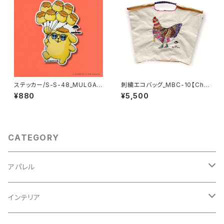
ステッカー/S-S-48_MULGA x
刺繍エコバッグ_MBC-10【Che
SANRIO CHARACTERS_Po
rry the Chicken /ベージュ/Ｌ
¥880
¥5,500
mpompurin
サイズ】＜Ball and Chain コラ
ボ商品＞
CATEGORY
アパレル
スウェット
インテリア