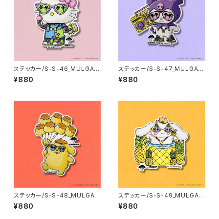
ステッカー/S-S-46_MULGA x
ステッカー/S-S-47_MULGA x
SANRIO CHARACTERS_Hell
SANRIO CHARACTERS_Kur
¥880
¥880
o Kitty
omi
ステッカー/S-S-48_MULGA x
ステッカー/S-S-49_MULGA x
SANRIO CHARACTERS_Po
SANRIO CHARACTERS_Cin
¥880
¥880
mpompurin
namoroll