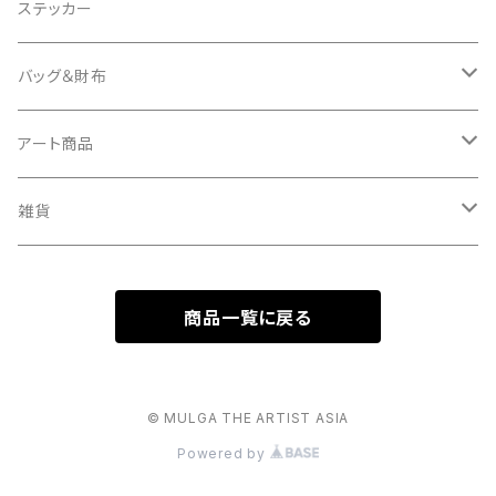
Tシャツ
クッションカバー
ステッカー
タオル
バッグ＆財布
キーケース
バッグ
アート商品
バッグチャーム
財布
キャンバス
雑貨
ミュラート（紙のアート）
ボールチェーンマスコット
商品一覧に戻る
マスコットキーホルダー
© MULGA THE ARTIST ASIA
Powered by