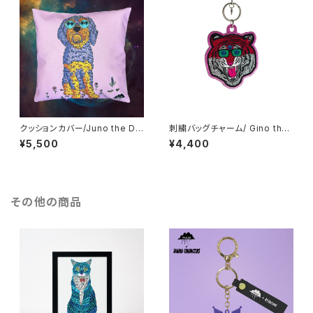
クッションカバー/Juno the Do
刺繍バッグチャーム/ Gino the
ggie
Majestic Tiger_ピンク
¥5,500
¥4,400
その他の商品