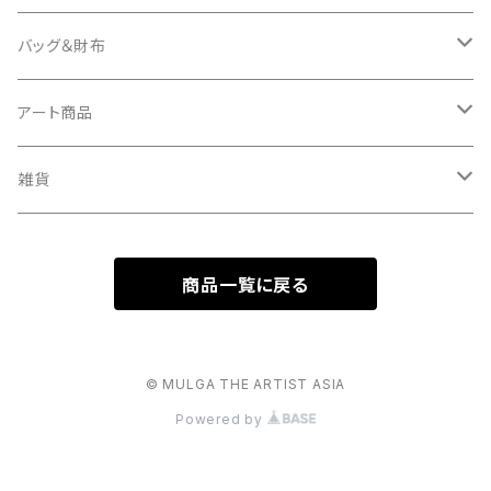
タオル
バッグ＆財布
キーケース
バッグ
アート商品
バッグチャーム
財布
キャンバス
雑貨
ミュラート（紙のアート）
ボールチェーンマスコット
商品一覧に戻る
マスコットキーホルダー
© MULGA THE ARTIST ASIA
Powered by