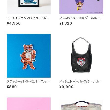
アートインテリア(ミュラート)/A
マスコットキーホルダー/MUSA
4：紙_MU-A4-14_Sunny the
-MA-KU_MULGA×SANRIOC
¥4,950
¥1,320
Cat
HARACTERS_Kuromi
ステッカー/S-S-42_Sir Toadf
メッシュトートバッグ/Gino the
ish the Tiger
Majestic Tiger
¥880
¥9,900