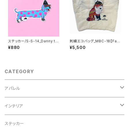
ステッカー/S-S-14_Danny th
刺繍エコバッグ_MBC-18【Fabi
e Dachshund
o the Fox /ホワイト/Ｌサイズ】
¥880
¥5,500
＜Ball and Chain コラボ商品
＞
CATEGORY
アパレル
スウェット
インテリア
Tシャツ
クッションカバー
ステッカー