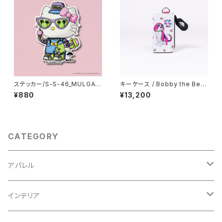
ステッカー/S-S-46_MULGA x
キーケース / Bobby the Bea
SANRIO CHARACTERS_Hell
gle
¥880
¥13,200
o Kitty
CATEGORY
アパレル
スウェット
インテリア