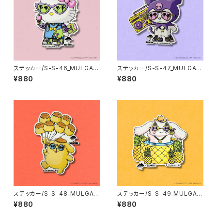
ステッカー/S-S-46_MULGA x
ステッカー/S-S-47_MULGA x
SANRIO CHARACTERS_Hell
SANRIO CHARACTERS_Kur
¥880
¥880
o Kitty
omi
ステッカー/S-S-48_MULGA x
ステッカー/S-S-49_MULGA x
SANRIO CHARACTERS_Po
SANRIO CHARACTERS_Cin
¥880
¥880
mpompurin
namoroll