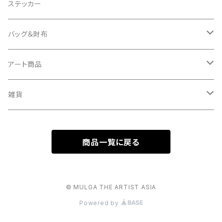
Tシャツ
クッションカバー
ステッカー
タオル
バッグ＆財布
キーケース
バッグ
アート商品
バッグチャーム
財布
キャンバス
雑貨
ミュラート（紙のアート）
ボールチェーンマスコット
商品一覧に戻る
マスコットキーホルダー
© MULGA THE ARTIST ASIA
Powered by