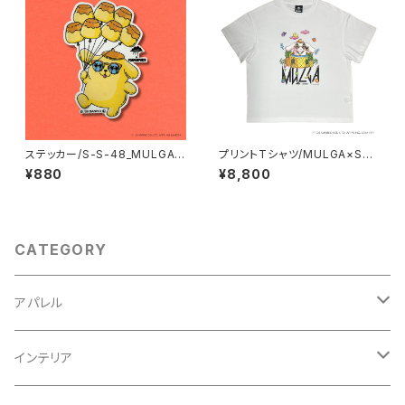
ステッカー/S-S-48_MULGA x
プリントTシャツ/MULGA×SAN
SANRIO CHARACTERS_Po
RIOCHARACTERS_Cinnamo
¥880
¥8,800
mpompurin
roll
CATEGORY
アパレル
スウェット
インテリア