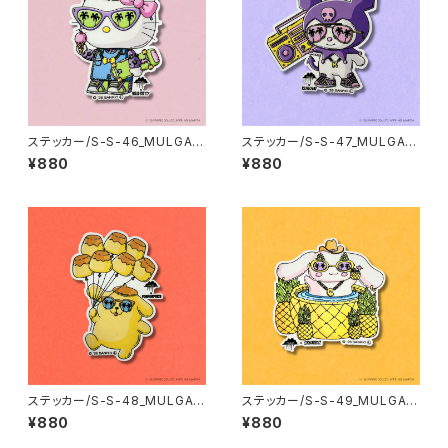
ステッカー/S-S-46_MULGA x
ステッカー/S-S-47_MULGA x
SANRIO CHARACTERS_Hell
SANRIO CHARACTERS_Kur
¥880
¥880
o Kitty
omi
ステッカー/S-S-48_MULGA x
ステッカー/S-S-49_MULGA x
SANRIO CHARACTERS_Po
SANRIO CHARACTERS_Cin
¥880
¥880
mpompurin
namoroll