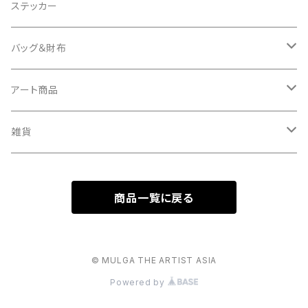
Tシャツ
クッションカバー
ステッカー
タオル
バッグ＆財布
キーケース
バッグ
アート商品
バッグチャーム
財布
キャンバス
雑貨
ミュラート（紙のアート）
ボールチェーンマスコット
商品一覧に戻る
マスコットキーホルダー
© MULGA THE ARTIST ASIA
Powered by