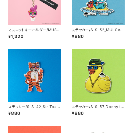
マスコットキーホルダー/MUSA
ステッカー/S-S-52_MULGA x
-MA-MM_MULGA×SANRIO
SANRIO CHARACTERS_Han
¥1,320
¥880
CHARACTERS_My Melody
gyodon
ステッカー/S-S-42_Sir Toadf
ステッカー/S-S-57_Donny th
ish the Tiger
e Duck
¥880
¥880