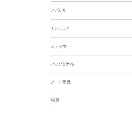
アパレル
スウェット
インテリア
Tシャツ
クッションカバー
ステッカー
タオル
バッグ＆財布
キーケース
バッグ
アート商品
バッグチャーム
財布
キャンバス
雑貨
ミュラート（紙のアート）
ボールチェーンマスコット