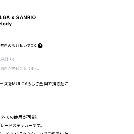
GA x SANRIO
lody
料無料の
翌月払いでOK
を確認する
内送料が無料になります。
ターズをMULGAらしさ全開で描き起こ
屋外での使用が可能。
レードステッカーです。
トボードなど様々なシーンでご使用いた