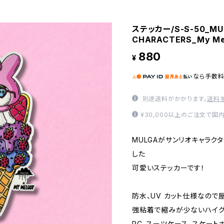
ステッカー/S-S-50_MUL
CHARACTERS_My Me
880
¥
なら
手数
別途送料がかかります。
送料
¥30,000以上のご注文で国
MULGAがサンリオキャラク
した
可愛いステッカーです！
防水、UV カット仕様なので
強粘着で縮みが少ないハイグ
PC、スーツケース、スケー