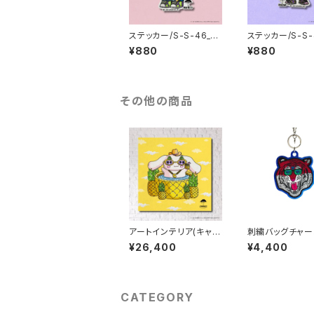
ステッカー/S-S-46_M
ステッカー/S-S-
ULGA x SANRIO CH
ULGA x SANRI
¥880
¥880
ARACTERS_Hello Ki
ARACTERS_Ku
tty
その他の商品
アートインテリア(キャン
刺繍バッグチャーム
バス)/A-C-126-5050_
no the Majesti
¥26,400
¥4,400
MULGA x SANRIO C
er_ブルー
HARACTERS_Cinna
moroll
CATEGORY