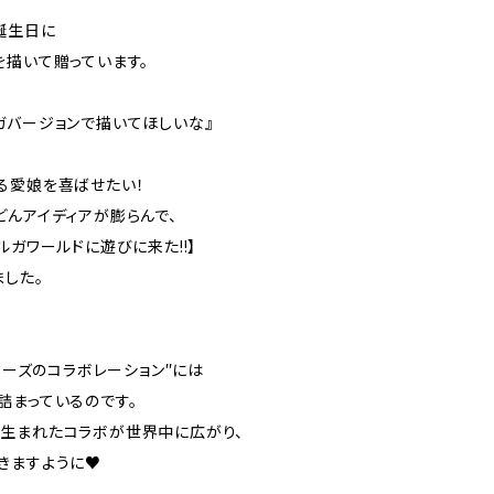
誕生日に
を描いて贈っています。
ガバージョンで描いてほしいな』
る愛娘を喜ばせたい！
どんアイディアが膨らんで、
ルガワールドに遊びに来た!!】
ました。
クターズのコラボレーション″には
詰まっているのです。
生まれたコラボが世界中に広がり、
きますように♥