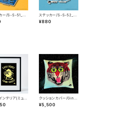
ー/S-S-51_M
ステッカー/S-S-52_M
 x SANRIO CH
ULGA x SANRIO CH
0
¥880
TERS_Pochac
ARACTERS_Hangyo
don
インテリア(ミュラ
クッションカバー/Gino
A4：紙_MU-A4-
the Majestic Tiger
950
¥5,500
omax the Lemo