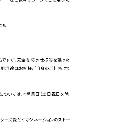
ニル
品ですが、完全な防水仕様等を謳った
使用用途はお客様ご自身のご判断にて
品については、4営業日（土日祝日を除
ラクターズ愛とイマジネーションのストー