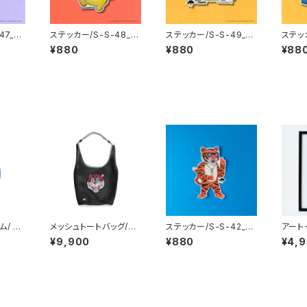
47_M
ステッカー/S-S-48_M
ステッカー/S-S-49_M
ステッカ
O CH
ULGA x SANRIO CH
ULGA x SANRIO CH
ULGA
¥880
¥880
¥88
romi
ARACTERS_Pompo
ARACTERS_Cinnam
ARAC
mpurin
oroll
co
/ Gi
メッシュトートバッグ/Gi
ステッカー/S-S-42_Si
アート
c Tig
no the Majestic Tig
r Toadfish the Tige
ート)/
¥9,900
¥880
¥4,
er
r
92_L
n