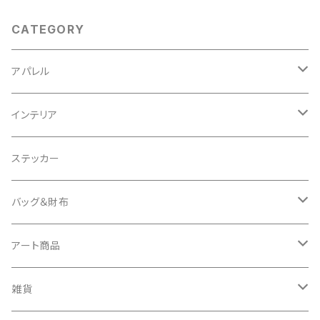
CATEGORY
アパレル
スウェット
インテリア
Tシャツ
クッションカバー
ステッカー
タオル
バッグ＆財布
キーケース
バッグ
アート商品
バッグチャーム
財布
キャンバス
雑貨