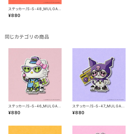
ステッカー/S-S-48_MULGA x
SANRIO CHARACTERS_Po
¥880
mpompurin
同じカテゴリの商品
ステッカー/S-S-46_MULGA x
ステッカー/S-S-47_MULGA x
SANRIO CHARACTERS_Hell
SANRIO CHARACTERS_Kur
¥880
¥880
o Kitty
omi