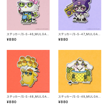
ステッカー/S-S-46_MULGA x
ステッカー/S-S-47_MULGA x
SANRIO CHARACTERS_Hell
SANRIO CHARACTERS_Kur
¥880
¥880
o Kitty
omi
ステッカー/S-S-48_MULGA x
ステッカー/S-S-49_MULGA x
SANRIO CHARACTERS_Po
SANRIO CHARACTERS_Cin
¥880
¥880
mpompurin
namoroll