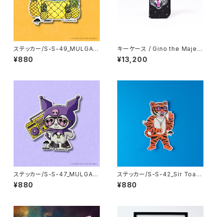
ステッカー/S-S-49_MULGA x
キーケース / Gino the Majest
SANRIO CHARACTERS_Cin
ic Tiger
¥880
¥13,200
namoroll
ステッカー/S-S-47_MULGA x
ステッカー/S-S-42_Sir Toadf
SANRIO CHARACTERS_Kur
ish the Tiger
¥880
¥880
omi