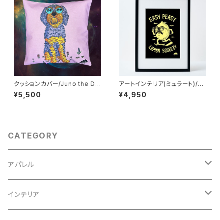
クッションカバー/Juno the Do
アートインテリア(ミュラート)/A
ggie
4：紙_MU-A4-92_Lomax th
¥5,500
¥4,950
e Lemon
CATEGORY
アパレル
スウェット
インテリア