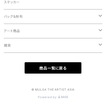
Tシャツ
クッションカバー
ステッカー
タオル
バッグ＆財布
キーケース
バッグ
アート商品
バッグチャーム
財布
キャンバス
雑貨
ミュラート（紙のアート）
ボールチェーンマスコット
商品一覧に戻る
マスコットキーホルダー
© MULGA THE ARTIST ASIA
Powered by